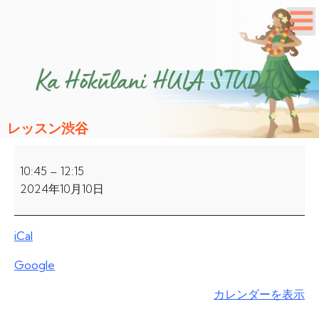
レッスン渋谷
レ
ッ
10:45
–
12:15
ス
2024年10月10日
ン
渋
iCal
谷
Google
カレンダーを表示