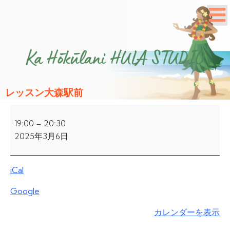
レッスン大森駅前
レ
ッ
19:00
–
20:30
ス
2025年3月6日
ン
大
iCal
森
駅
Google
前
カレンダーを表示