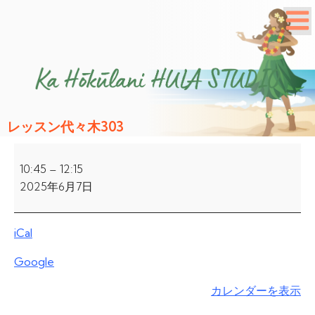
レッスン代々木303
レ
ッ
10:45
–
12:15
ス
2025年6月7日
ン
代々
iCal
木
303
Google
カレンダーを表示