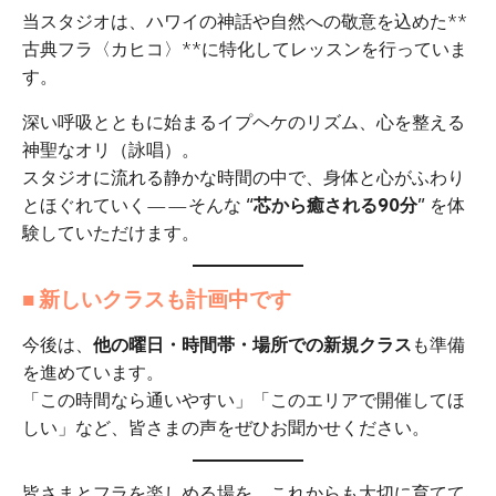
当スタジオは、ハワイの神話や自然への敬意を込めた**
古典フラ〈カヒコ〉**に特化してレッスンを行っていま
す。
深い呼吸とともに始まるイプヘケのリズム、心を整える
神聖なオリ（詠唱）。
スタジオに流れる静かな時間の中で、身体と心がふわり
とほぐれていく——そんな
“芯から癒される90分”
を体
験していただけます。
■ 新しいクラスも計画中です
今後は、
他の曜日・時間帯・場所での新規クラス
も準備
を進めています。
「この時間なら通いやすい」「このエリアで開催してほ
しい」など、皆さまの声をぜひお聞かせください。
皆さまとフラを楽しめる場を、これからも大切に育てて