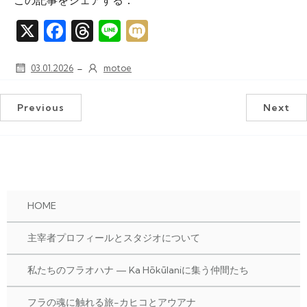
X
Fac
Thr
Line
Mixi
ebo
ead
-
03.01.2026
motoe
ok
s
Previous
Next
HOME
主宰者プロフィールとスタジオについて
私たちのフラオハナ — Ka Hōkūlaniに集う仲間たち
フラの魂に触れる旅-カヒコとアウアナ