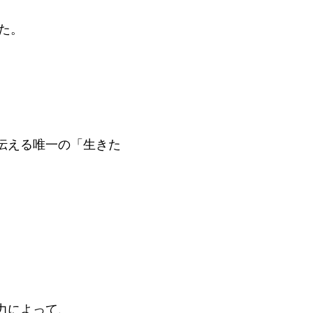
た。
伝える唯一の「生きた
力によって、