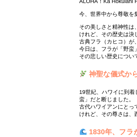
ALOHA！Ka Hōkūlani
今、世界中から尊敬を
その美しさと精神性は
けれど、その歴史は決
古典フラ（カヒコ）が
今日は、フラが「野蛮
その悲しい歴史につい
神聖な儀式か
19世紀、ハワイに到
蛮」だと断じました。
古代ハワイアンにとっ
けれど、その尊さは、
1830年、フ