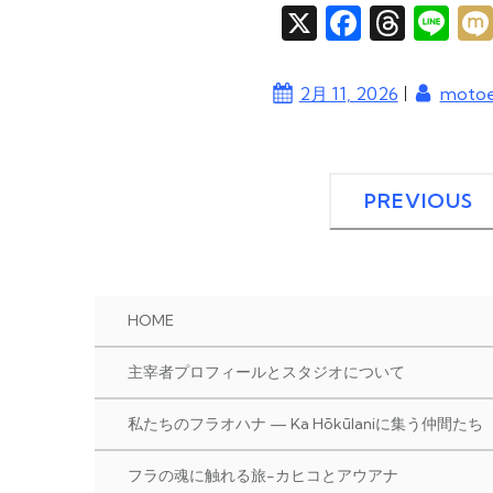
X
F
T
Li
a
hr
n
c
e
e
|
2月 11, 2026
moto
e
a
b
d
o
s
PREVIOUS
o
k
HOME
主宰者プロフィールとスタジオについて
私たちのフラオハナ — Ka Hōkūlaniに集う仲間たち
フラの魂に触れる旅-カヒコとアウアナ