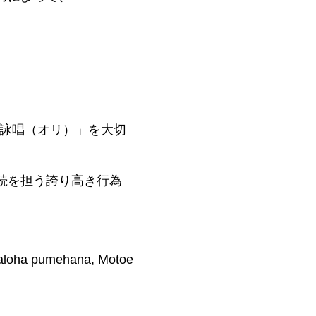
」や「詠唱（オリ）」を大切
続を担う誇り高き行為
aloha pumehana, Motoe