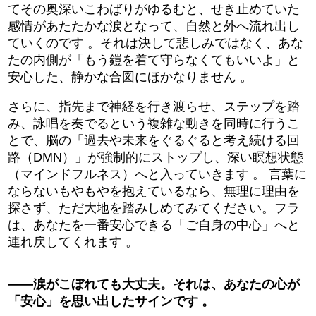
てその奥深いこわばりがゆるむと、せき止めていた
感情があたたかな涙となって、自然と外へ流れ出し
ていくのです 。それは決して悲しみではなく、あな
たの内側が「もう鎧を着て守らなくてもいいよ」と
安心した、静かな合図にほかなりません 。
さらに、指先まで神経を行き渡らせ、ステップを踏
み、詠唱を奏でるという複雑な動きを同時に行うこ
とで、脳の「過去や未来をぐるぐると考え続ける回
路（DMN）」が強制的にストップし、深い瞑想状態
（マインドフルネス）へと入っていきます 。 言葉に
ならないもやもやを抱えているなら、無理に理由を
探さず、ただ大地を踏みしめてみてください。フラ
は、あなたを一番安心できる「ご自身の中心」へと
連れ戻してくれます 。
――涙がこぼれても大丈夫。それは、あなたの心が
「安心」を思い出したサインです 。