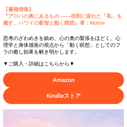
【書籍情報】
『アロハの奥にあるもの ――役割に疲れた「私」を
癒す、ハワイの叡智と動く瞑想』著：Motoe
思考のざわめきを鎮め、心の奥の緊張をほどく。心
理学と身体感覚の視点から「動く瞑想」としてのフ
ラの癒し効果を解き明かします。
▼ご購入・詳細はこちらから▼
Amazon
Kindleストア