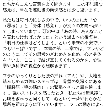
たちからこんな言葉をよく聞きます 。この不思議な
感覚は、単なる運動後の爽快感とは少し違います。
私たちは毎日の忙しさの中で、いつのまにか「心
（思考）」と「身体（感覚）」が別々の方向へ歩い
てしまっています 。頭の中は「あの時、あんなこと
を言わなければよかった」という過去への後悔や、
「明日の仕事はどうしよう」という未来の不安でい
つもいっぱいです 。 本書の第十二章では、フラがど
のようにしてその思考のざわめきを止め、心と身体
を「いま、ここ」で結び直してくれるのかを、心理
学や脳科学の視点から紐解きます 。
フラのゆっくりとした腰の揺れ（アミ）や、大地を
踏みしめる力強いステップは、骨盤の奥深くにある
「腸腰筋（魂の筋肉）」の緊張へそっと風を通しま
す 。強いストレスを感じたとき、私たちは無意識に
お腹をぎゅっと固くして、心という一番やわらかな
場所を鎧のように守っています 。 フラの動きによっ