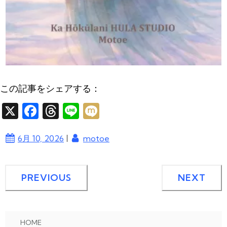
この記事をシェアする：
X
F
T
Li
M
a
hr
n
ixi
|
6月 10, 2026
motoe
c
e
e
e
a
b
d
PREVIOUS
NEXT
o
s
o
k
HOME