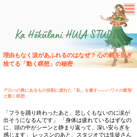
理由もなく涙があふれるのはなぜ？ 心の鎧を脱ぎ
捨てる「動く瞑想」の秘密
アロハの奥にあるもの役割に疲れた「私」を癒す――ハワイの叡智
と動く瞑想
「フラを踊り終わったあと、悲しくもないのに涙が
出そうになるんです」 「身体は疲れているはずなの
に、頭の中がシーンと静まり返って、深い安らぎを
感じます」 レッスンのあと、スタジオでは生徒さん