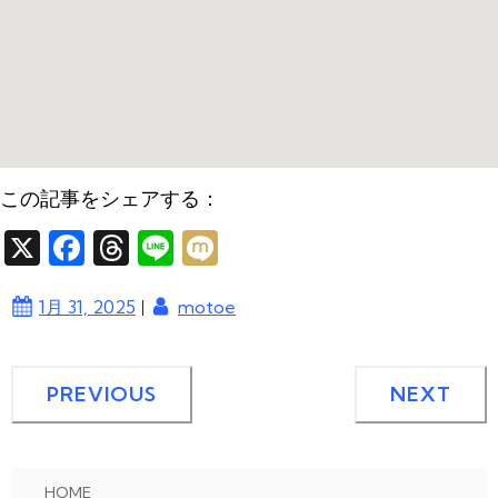
この記事をシェアする：
X
F
T
Li
M
a
hr
n
ixi
|
1月 31, 2025
motoe
c
e
e
e
a
b
d
PREVIOUS
NEXT
o
s
o
k
HOME