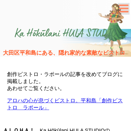
大田区平和島にある、隠れ家的な素敵なビストロ
創作ビストロ・ラポールの記事を改めてブログに
掲載しました。
あわせてご覧ください。
アロハの心が息づくビストロ。平和島「創作ビス
トロ ラポール」
ＡＬＯＨＡ！
Ka Hōkūlani HULA STUDIOの