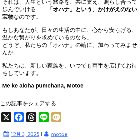
それは、人生という旅路を、共に支え、照らし合って
歩んでいける——
「オハナ」という、かけがえのない
宝物
なのです。
もしあなたが、日々の生活の中に、心から安らげる、
温かな繋がりを求めているのなら。
どうぞ、私たちの「オハナ」の輪に、加わってみませ
んか。
私たちは、新しい家族を、いつでも両手を広げてお待
ちしています。
Me ke aloha pumehana, Motoe
この記事をシェアする：
X
F
T
Li
M
a
hr
n
ixi
|
12月 3, 2025
motoe
c
e
e