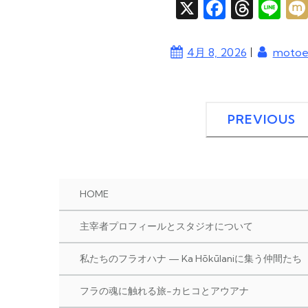
X
F
T
Li
a
hr
n
c
e
e
|
4月 8, 2026
moto
e
a
b
d
o
s
PREVIOUS
o
k
HOME
主宰者プロフィールとスタジオについて
私たちのフラオハナ — Ka Hōkūlaniに集う仲間たち
フラの魂に触れる旅-カヒコとアウアナ