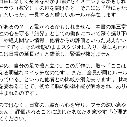
自由に楽しく身体を動かす場所をイメージするかもしれ
ーラウ（教室）」の扉を開けると、そこには「壁にもた
」といった、一見すると厳しいルールが存在します
。
があるの？」と驚かれるかもしれません。本書の第三章
性の心を守る「結界」としての働きについて深く掘り
ーや絶え間ない情報、他者からの評価といった見えない
ードです。その状態のままスタジオに入り、壁にもた
こは日常の延長だ」と錯覚し、緊張が抜けません
。
やめ、自分の足で凛と立つ。この所作は、脳へ「ここは
える明確なスイッチなのです
。また、全員が同じルー
っている」といった他者との比較が消え去ります
。 比
を委ねることで、初めて脳の防衛本能が解除され、あり
生まれるのです
。
のではなく、日常の荒波から心を守り、フラの深い癒や
せん
。評価されることに疲れたあなたを癒やす「心理
てください。